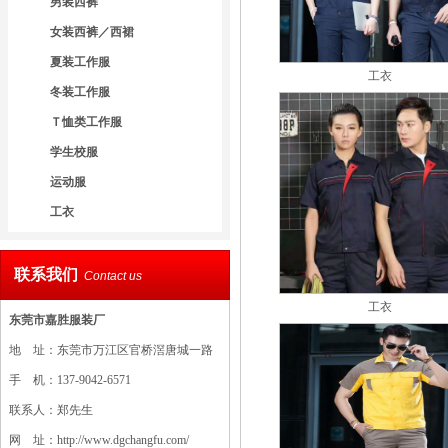
男装西裤
女装西裤／西裙
夏装工作服
工衣
冬装工作服
Ｔ恤类工作服
学生校服
运动服
工衣
联系我们
Contact us
工衣
东莞市嘉胜服装厂
地 址：东莞市万江区官桥滘唐城一路
手 机：137-9042-6571
联系人：郑先生
网 址：http://www.dgchangfu.com/