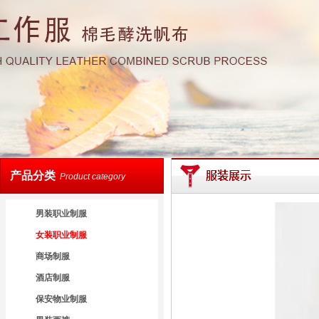
产品分类
Product category
男装职业制服
女装职业制服
商场制服
酒店制服
保安物业制服