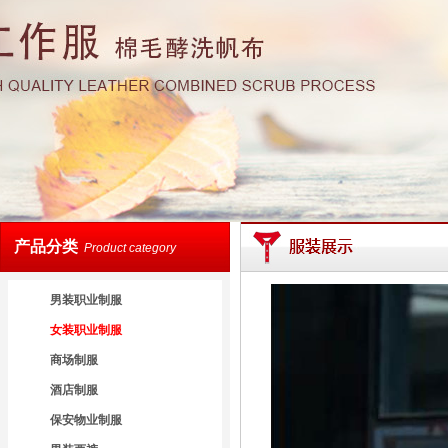
产品分类
Product category
男装职业制服
女装职业制服
商场制服
酒店制服
保安物业制服