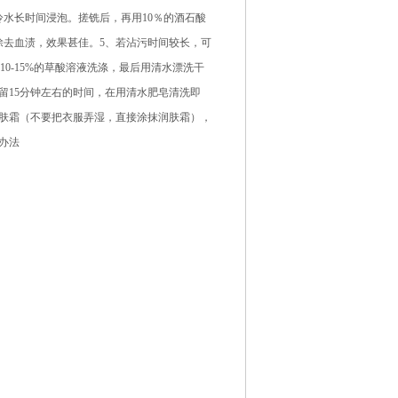
水长时间浸泡。搓铣后，再用10％的酒石酸
除去血渍，效果甚佳。5、若沾污时间较长，可
0-15%的草酸溶液洗涤，最后用清水漂洗干
留15分钟左右的时间，在用清水肥皂清洗即
润肤霜（不要把衣服弄湿，直接涂抹润肤霜），
办法