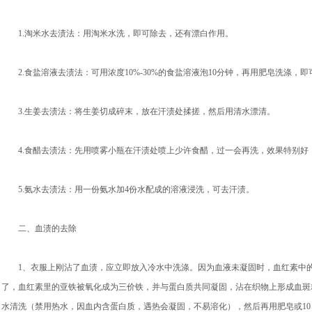
1.淘米水去渍法：用淘米水洗，即可除去，还有漂白作用。
2.食盐溶液去渍法：可用浓度10%-30%的食盐溶液泡10分钟，再用肥皂洗涤，即
3.生姜去渍法：将生姜切成碎末，放在汗渍处揉搓，然后用清水漂清。
4.食醋去渍法：先用喷雾小瓶在汗渍处喷上少许食醋，过一会再洗，效果特别好
5.氨水去渍法：用一份氨水加4份水配成的溶液浸洗，可去汗渍。
二、血渍的去除
1、衣服上刚沾了血渍，应立即放入冷水中洗涤。因为血液未凝固时，血红素中的
了，血红素里的亚铁被氧化成为三价铁，并与蛋白质共同凝固，沾在织物上形成血斑
水清洗（禁用热水，因血内含蛋白质，遇热会凝固，不易溶化），然后再用肥皂或10