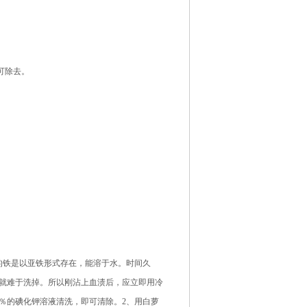
可除去。
铁是以亚铁形式存在，能溶于水。时间久
就难于洗掉。所以刚沾上血渍后，应立即用冷
％的碘化钾溶液清洗，即可清除。2、用白萝