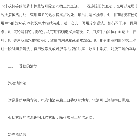
卜汁或捣碎的胡萝卜拌盐皆可除去衣物上的血迹。3、洗涤陈旧的血渍，也可以先用冷
溶液揩拭沾污处，或用10％的氨水揩拭沾污处。最后用清水洗净。4、用加酶洗衣粉
用10%的氨水或3%的双氧水揩拭污处，过一会儿，再用冷水强洗。如仍不干净，再用1
净。6、无论是新迹，陈迹，均可用硫磺皂揉搓清洗。7、用搽手油涂抹在血迹上，停
可。8、先用双氧水擦拭污渍，然后再用酒精或清水漂洗。9、把有血渍的部分抹上
过一段时间后清洗，再用洗涤灵或者肥皂去掉润肤露，效果非常好。鸡蛋正确的存放
三、口香糖的清除
汽油清除法
这是最简单的方法。把汽油滴在粘上口香糖的地方。汽油可以溶解掉口香糖。
根据衣服的洗涤说明洗涤衣服，除掉衣服上的汽油味。
冷冻清除法