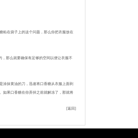
糖粘在袋子上的这个问题，那么你把衣服放在
的，那么就要确保有足够的空间以便让衣服不
是涂抹黄油的刀，迅速将口香糖从衣服上面剥
。如果口香糖在你弄掉之前就解冻了，那就将
[返回]