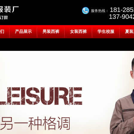
181-285
服务热线：
137-9042-
们
产品展示
男装西裤
女装西裤
学生校服
夏装