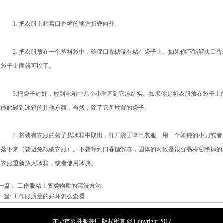
1. 把衣服上粘着口香糖的地方折叠向外。
2. 把衣服放在一个塑料袋中，确保口香糖没有粘在袋子上。如果你不能解决口香
袋子上面就可以了。
3.把袋子封好，放到冰箱中几个小时直到它冻结实。如果你是将衣服放在袋子上
能触碰到冰箱的其他东西，当然，除了它所放置的袋子。
4. 将装有衣服的袋子从冰箱中取出，打开袋子拿出衣服。用一个笨钝的小刀或者
落下来（要避免戳破衣服）。不要等到口香糖解冻，固体的时候是很容易将它除掉的
衣服重新放入冰箱，或者使用冰块。
一篇：
工作服粘上胶类物质的清洗方法
一篇:
工作服质量的好坏怎么查看
东莞市嘉胜服装厂
版权所有 @ Copyright 2017